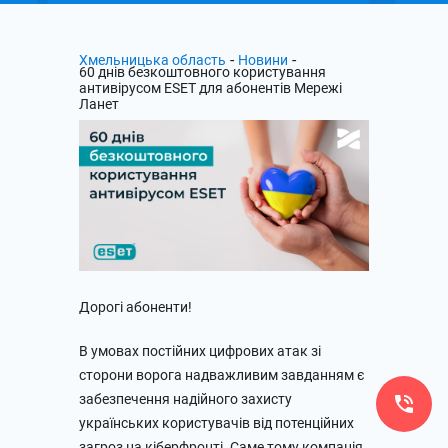
-
-
Хмельницька область
Новини
60 днів безкоштовного користування
антивірусом ESET для абонентів Мережі
Ланет
Дорогі абоненти!
В умовах постійних цифрових атак зі
сторони ворога надважливим завданням є
забезпечення надійного захисту
українських користувачів від потенційних
загроз на кіберфронті. Саме тому компанія