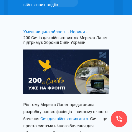
військових водіїв
-
-
Хмельницька область
Новини
200 Сичів для військових: як Мережа Ланет
підтримує Збройні Сили України
Рік тому Мережа Ланет представила
розробку наших фахівців — систему нічного
бачення
Сич для військових авто
. Сич — це
проста система нічного бачення для