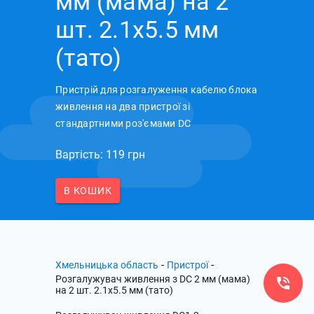
мм (мама) на 2
шт. 2.1x5.5 мм
(тато)
Пристрій для розгалуження кабелю блока
живлення на два пристрої зі
стандартними роз'ємами DC
Вартість: 119 грн
В КОШИК
-
-
Хмельницька область
Пристрої
Розгалужувач живлення з DC 2 мм (мама)
на 2 шт. 2.1x5.5 мм (тато)