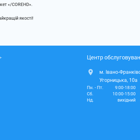
акет «/COREHD».
йкращій якості!
Центр обслуговуван
-
м. Івано-Франківс
Угорницька, 10а
Пн. - Пт.
9:00-18:00
Сб.
10:00-15:00
Нд.
вихідний