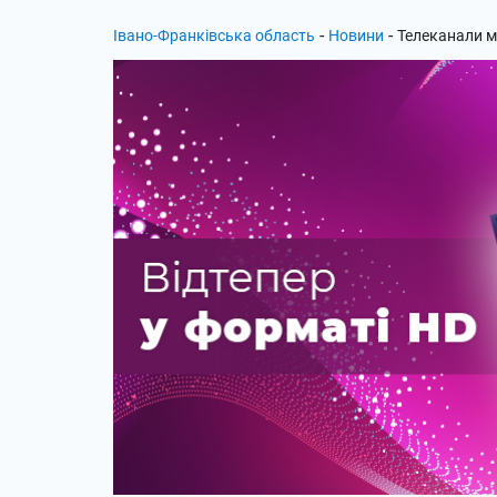
-
-
Івано-Франківська область
Новини
Телеканали ме