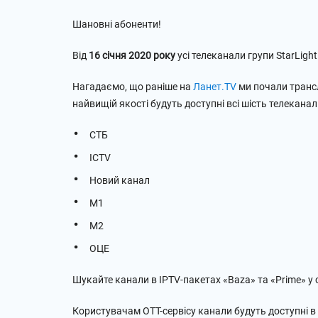
Шановні абоненти!
Від
16 січня 2020 року
усі телеканали групи StarLight
Нагадаємо, що раніше на
Ланет.TV
ми почали трансл
найвищій якості будуть доступні всі шість телеканалі
СТБ
ICTV
Новий канал
М1
М2
ОЦЕ
Шукайте канали в IPTV-пакетах «Baza» та «Prime» у с
Користувачам ОТТ-сервісу канали будуть доступні в 