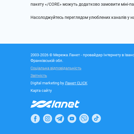
пакету «/CORE» можуть додатково замовити міні-п
Насолоджуйтесь переглядом улюблених каналів у на
2003-2026 © Мережа Ланет - провайдер Інтернету в Івано
Франківській обл.
Соціальна відповідальність
Звітність
Digital marketing by
Ланет CLICK
Карта сайту