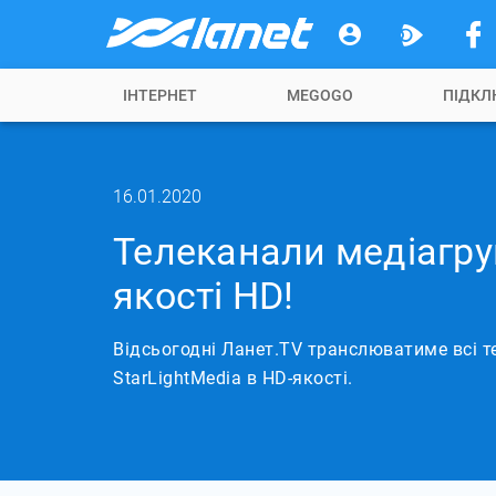
IНТЕРНЕТ
MEGOGO
ПІДКЛ
16.01.2020
Телеканали медіагруп
якості HD!
Відсьогодні Ланет.TV транслюватиме всі т
StarLightMediа в HD-якості.