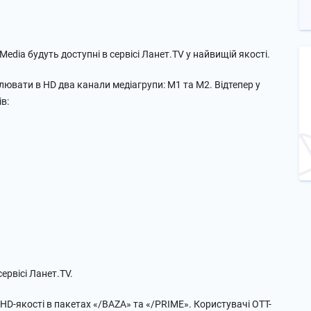
Media будуть доступні в сервісі Ланет.TV у найвищій якості.
ювати в HD два канали медіагрупи: М1 та М2. Відтепер у
в:
ервісі Ланет.TV.
HD-якості в пакетах «/BAZA» та «/PRIME». Користувачі ОТТ-