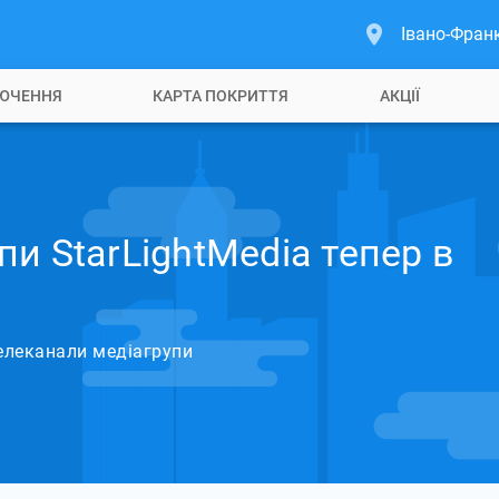
Івано-Франк
ЮЧЕННЯ
КАРТА ПОКРИТТЯ
АКЦІЇ
и StarLightMedia тепер в
елеканали медіагрупи