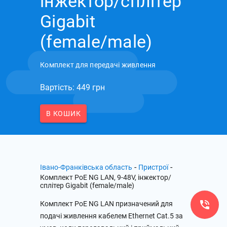
інжектор/сплітер
Gigabit
(female/male)
Комплект для передачі живлення
Вартість: 449 грн
В КОШИК
-
-
Івано-Франківська область
Пристрої
Комплект PoE NG LAN, 9-48V, інжектор/
сплітер Gigabit (female/male)
Комплект PoE NG LAN призначений для
подачі живлення кабелем Ethernet Cat.5 за