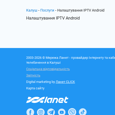
-
-
Калуш
Послуги
Налаштування IPTV Android
Налаштування IPTV Android
2003-2026 © Мережа Ланет - провайдер Інтернету та каб
телебачення в Калуші
Соціальна відповідальність
Звітність
Digital marketing by
Ланет CLICK
Карта сайту