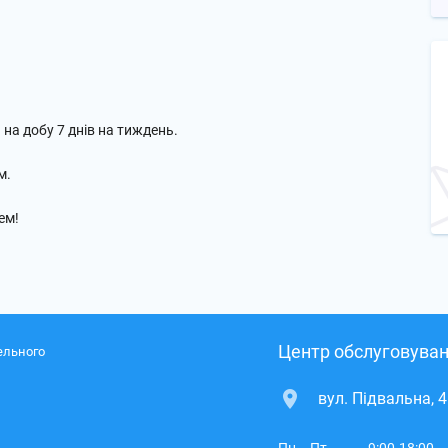
и на добу 7 днів на тиждень.
м.
ем!
Центр обслуговуван
ельного
вул. Підвальна, 4
Пн. - Пт.
9:00-18:00