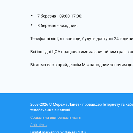
7 березня - 09:00-17:00;
8 березня - вихідний.
Телефонні лінії, як завжди, будуть доступні 24 годин
Всі інші дні ЦОА працюватиме за звичайним графіко
Вітаємо вас з прийдешнім Міжнародним жіночим дн
2003-2026 © Мережа Ланет - провайдер Інтернету та каб
телебачення в Калуші
Соціальна відповідальність
Звітність
Digital marketing by
Ланет CLICK