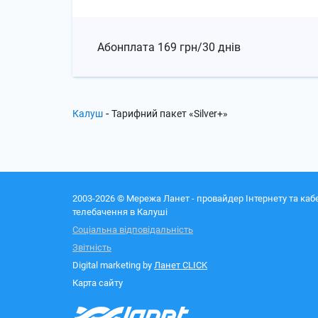
Абонплата
169 грн/30 днів
-
Калуш
Тарифний пакет «Silver+»
2003-2026 © Мережа Ланет - провайдер Інтернету та каб
телебачення в Калуші
Соціальна відповідальність
Звітність
Digital marketing by
Ланет CLICK
Карта сайту