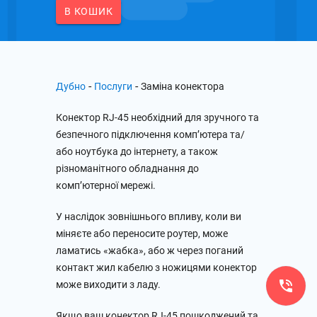
В КОШИК
-
-
Дубно
Послуги
Заміна конектора
Конектор RJ-45 необхідний для зручного та
безпечного підключення комп’ютера та/
або ноутбука до інтернету, а також
різноманітного обладнання до
комп’ютерної мережі.
У наслідок зовнішнього впливу, коли ви
міняєте або переносите роутер, може
ламатись «жабка», або ж через поганий
контакт жил кабелю з ножицями конектор
може виходити з ладу.
Якщо ваш конектор RJ-45 пошкоджений та