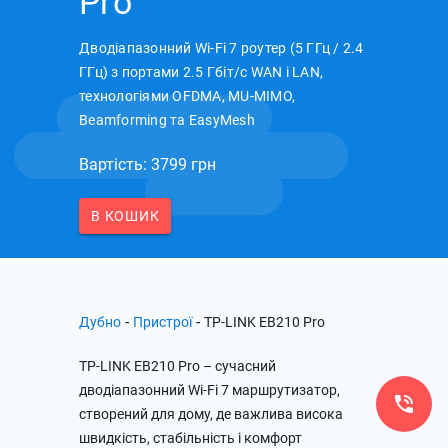
Pro
Дводіапазонний Wi-Fi 7 роутер (5 ГГц / 2.4
ГГц) з портами 2.5 Гбіт/с WAN і LAN,
технологіями OFDMA, MU-MIMO,
Beamforming та EasyMesh
Вартість: 3799 грн
В КОШИК
-
-
Дубно
Пристрої
TP-LINK EB210 Pro
TP-LINK EB210 Pro – сучасний
дводіапазонний Wi-Fi 7 маршрутизатор,
створений для дому, де важлива висока
швидкість, стабільність і комфорт